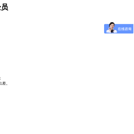
验员
；
出差。