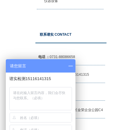
仪器设备
联系谱实 CONTACT
电话 ：
0731-88086658
请您留言
24小时服务热线：
15116141315
谱实检测15116141315
传真 ：
0731-88086658
地址 ：
长沙市望城经开区金荣企业公园C4
栋4楼