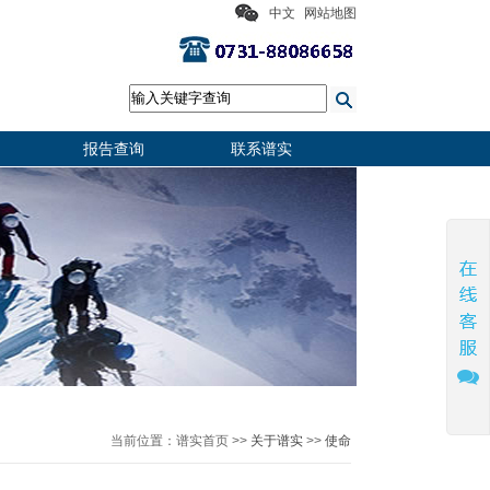
中文
网站地图
报告查询
联系谱实
当前位置：谱实首页 >>
关于谱实
>>
使命