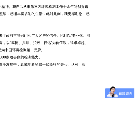
业精神。我自己从事第三方环境检测工作十余年到创办谱
照耀，感谢丰富多彩的生活，此时此刻，我更感谢您，感
来了政府主管部门和广大客户的信任。PST以“专业化、网
旨，以“厚德、共融、弘毅、行远”为价值观，追求卓越、
成为中国环境检测第一品牌。
300多项参数的检测能力。
在奋斗发展中，真诚地希望您一如既往的关心、认可、帮