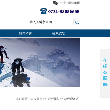
中文
网站地图
报告查询
联系谱实
当前位置：谱实首页 >>
关于谱实
>>
总经理寄语