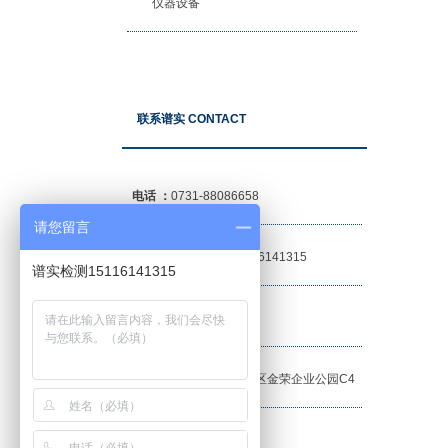
仪器设备
联系谱实 CONTACT
电话 ：
0731-88086658
请您留言
24小时服务热线：
15116141315
谱实检测15116141315
传真 ：
0731-88086658
地址 ：
长沙市望城经开区金荣企业公园C4
栋4楼