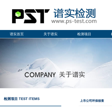
谱实首页
关于谱实
检测项目
检测项目 TEST ITEMS
上市公司环保核查