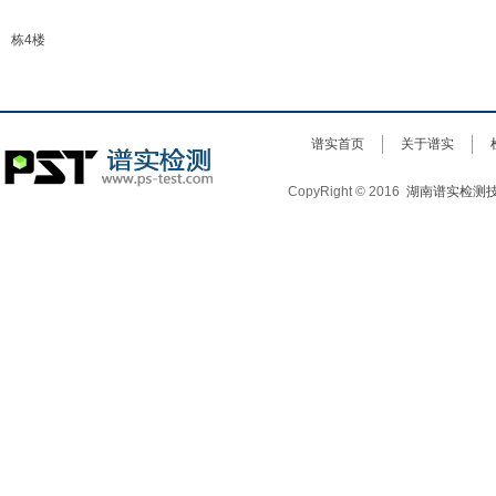
栋4楼
谱实首页
关于谱实
CopyRight © 2016
湖南谱实检测